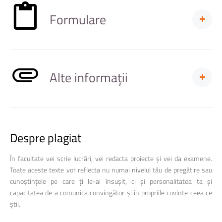
Formulare
Fișa de înscriere la examenul de licență
Fișa lucrării de licență/ proiectului de diplomă/ disertației
Cerere de înscriere
Alte informații
Declarație privind originalitatea lucrării de licență/ proiectului de
diplomă/ disertației
Informare privind prelucrarea datelor cu caracter personal
Coperta nouă - Licență
Coperta nouă - Master
Ghid de redactare a lucrărilor de licență/ disertație în limba română
Despre
plagiat
Ghid de redactare a lucrărilor de licență/ disertație în limba engleză
Ghid de redactare a lucrărilor de licență/ disertație în limba
În facultate vei scrie lucrări, vei redacta proiecte și vei da examene.
franceză
Toate aceste texte vor reflecta nu numai nivelul tău de pregătire sau
Ghid de redactare a lucrărilor de licență/ disertație în limba
cunoștințele pe care ți le-ai însușit, ci și personalitatea ta și
germană
capacitatea de a comunica convingător și în propriile cuvinte ceea ce
știi.