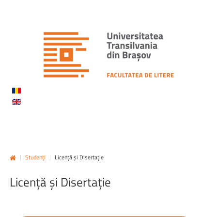
|
Studenți
|
Licență și Disertație
Licență
și
Disertație