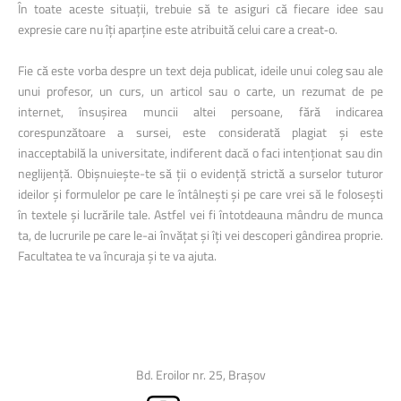
În toate aceste situații, trebuie să te asiguri că fiecare idee sau
expresie care nu îți aparține este atribuită celui care a creat‑o.
Fie că este vorba despre un text deja publicat, ideile unui coleg sau ale
unui profesor, un curs, un articol sau o carte, un rezumat de pe
internet, însușirea muncii altei persoane, fără indicarea
corespunzătoare a sursei, este considerată plagiat și este
inacceptabilă la universitate, indiferent dacă o faci intenționat sau din
neglijență. Obișnuiește-te să ții o evidență strictă a surselor tuturor
ideilor și formulelor pe care le întâlnești și pe care vrei să le folosești
în textele și lucrările tale. Astfel vei fi întotdeauna mândru de munca
ta, de lucrurile pe care le-ai învățat și îți vei descoperi gândirea proprie.
Facultatea te va încuraja și te va ajuta.
Bd. Eroilor nr. 25, Brașov