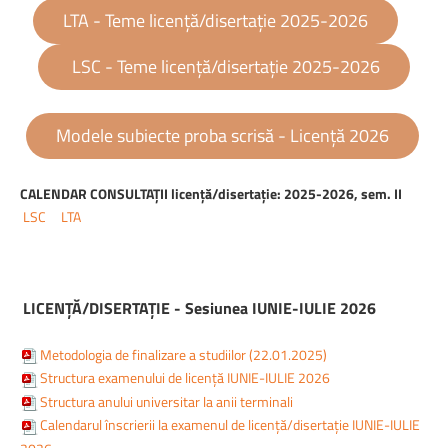
LTA - Teme licență/disertație 2025-2026
LSC - Teme licență/disertație 2025-2026
Modele subiecte proba scrisă - Licență 2026
CALENDAR CONSULTAȚII licență/disertație: 2025-2026, sem. II
LSC
LTA
LICENȚĂ/DISERTAȚIE - Sesiunea IUNIE-IULIE 2026
Metodologia de finalizare a studiilor (22.01.2025)
Structura examenului de licență IUNIE-IULIE 2026
Structura anului universitar la anii terminali
Calendarul înscrierii la examenul de licență/disertație IUNIE-IULIE