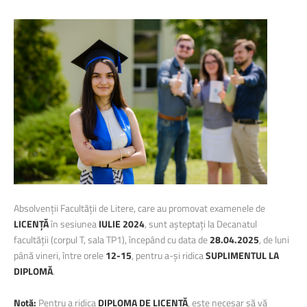
Absolvenții Facultății de Litere, care au promovat examenele de
LICENȚĂ
în sesiunea
IULIE 2024
, sunt așteptați la Decanatul
facultății (corpul T, sala TP1), începând cu data de
28.04.2
025
, de luni
până vineri, între orele
12-15
, pentru a-și ridica
SUPLIMENTUL LA
DIPLOMĂ
.
Notă
:
Pentru a ridica
DIPLOMA DE LICENȚĂ
, este necesar să vă