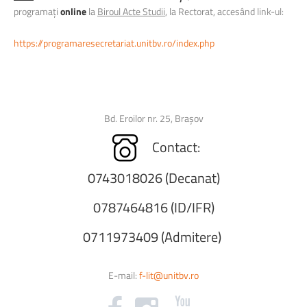
programați
online
la
Biroul Acte Studii
, la Rectorat, accesând link-ul:
https://programaresecretariat.unitbv.ro/index.php
Bd. Eroilor nr. 25, Brașov
Contact:
0743018026 (Decanat)
0787464816 (ID/IFR)
0711973409 (Admitere)
E-mail:
f-lit@unitbv.ro