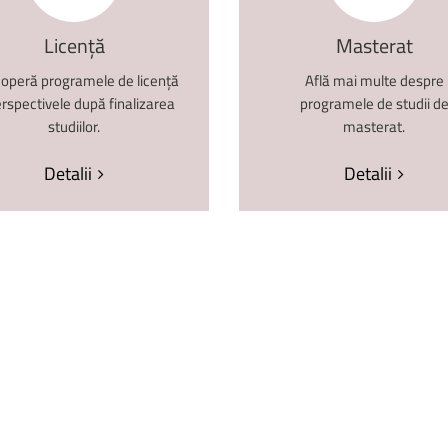
Biblioteca Universității
Licență și Disertație
Licență
Masterat
operă programele de licență
Află mai multe despre
erspectivele după finalizarea
programele de studii d
studiilor.
masterat.
Detalii
Detalii