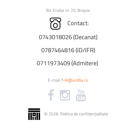
Bd. Eroilor nr. 25, Brașov
Contact:
0743018026 (Decanat)
0787464816 (ID/IFR)
0711973409 (Admitere)
E-mail:
f-lit@unitbv.ro
©
2026
.
Politica de confidențialitate