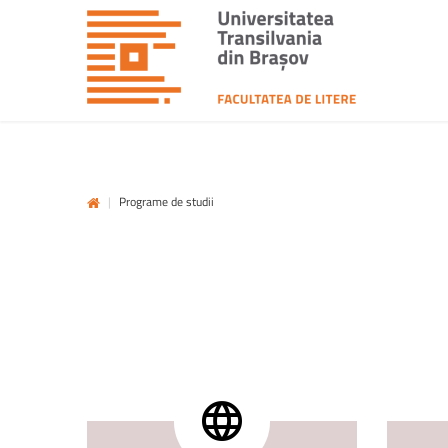
|
Programe de studii
unitbv.ro
Accesează pagina dedicată st
www.unitbv.ro. Vei găsi inform
privind mobilitățile, practic
administrative și evenimen
desfășoară în universitate.
www.unitbv.ro