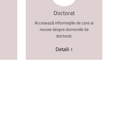
Companiilor
–
AFCO
2026
14 mai 2026, Aula „Sergiu T.
Doctorat
Chiriacescu” a ...
Accesează informațiile de care ai
e
nevoie despre domeniile de
doctorat.
Detalii