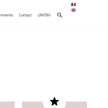
enimente
Contact
UNITBV
nimente
Conference
on
British
and
American
Studies
23-24 mai 2026
Crosul
Universității
Transilvania
2026
7 mai 2026, ora: 10:30, Start:
Cantina ...
Absolvenți
în
Fața