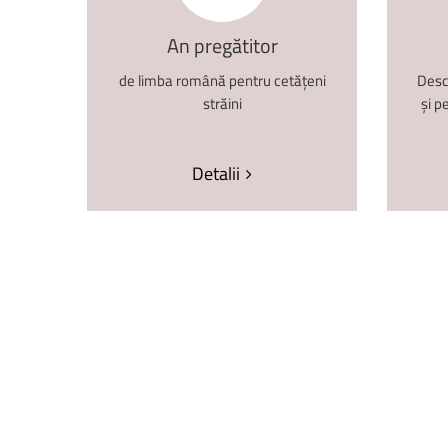
An
pregătitor
de limba română pentru cetățeni
Desc
străini
și p
Detalii